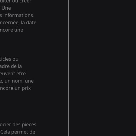
ulter ou créer 
 Une 
s informations 
ncernée, la date 
ncore une 
icles ou 
adre de la 
euvent être 
e, un nom, une 
encore un prix 
ocier des pièces 
 Cela permet de 