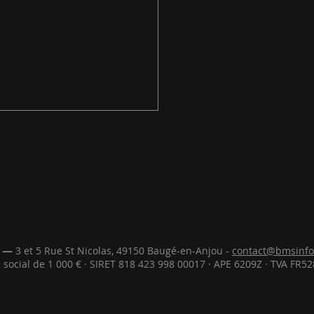
ule Base
odule Base de B-One
upe les informations
tielles utilisées dans
emble du logiciel. Il sert de
t de départ pour
turer les données
I —
3 et 5 Rue St Nicolas, 49150 Baugé-en-Anjou -
contact@bmsinfo
l social de 1 000 € · SIRET 818 423 998 00017 · APE 6209Z · TVA FR
nes : articles, versions
roduction