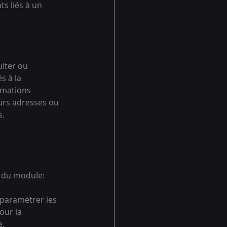
s liés à un 
lter ou 
s à la 
rmations 
eurs adresses ou 
s.
t du module:
paramétrer les 
our la 
e.