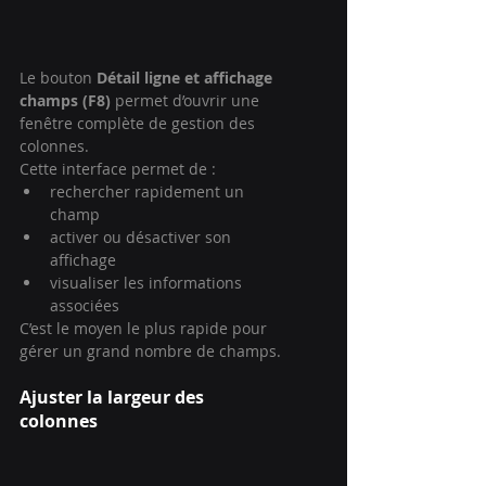
Le bouton 
Détail ligne et affichage 
champs (F8)
 permet d’ouvrir une 
fenêtre complète de gestion des 
colonnes.
Cette interface permet de :
rechercher rapidement un 
champ
activer ou désactiver son 
affichage
visualiser les informations 
associées
C’est le moyen le plus rapide pour 
gérer un grand nombre de champs.
Ajuster la largeur des 
colonnes