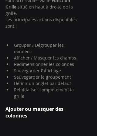
sont accessibles via le 
Fonction 
Grille
 situé en haut à droite de la 
grille.
Les principales actions disponibles 
sont :
Grouper / Dégrouper les 
données
Afficher / Masquer les champs
Redimensionner les colonnes
Sauvegarder l’affichage
Sauvegarder le groupement
Définir un onglet par défaut
Réinitialiser complètement la 
grille
Ajouter ou masquer des 
colonnes