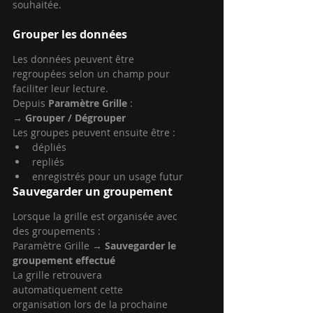
souhaitée.
Grouper les données
Les données peuvent être 
regroupées selon un champ pour 
faciliter leur lecture.
Depuis 
Paramètre Grille
 :
→ 
Grouper / Dégrouper
Les groupes peuvent ensuite être :
dépliés
repliés
enregistrés pour un usage futur
Sauvegarder un groupement
Lorsque la grille est organisée avec 
des groupements :
Paramètre Grille → 
Sauvegarder le 
groupement effectué
La grille retrouvera 
automatiquement cette 
organisation lors de la prochaine 