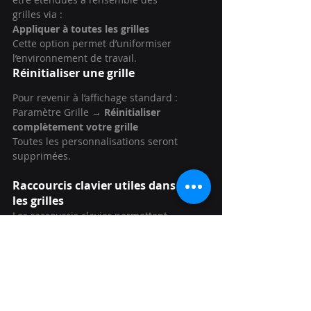
grilles via :
Appliquer à toutes les grilles
Cette option permet d’uniformiser 
l’environnement de travail.
Réinitialiser une grille
Pour revenir à l’affichage standard :
Paramètre Grille → 
Réinitialiser 
complètement votre grille
Toutes les personnalisations seront 
supprimées.
Raccourcis clavier utiles dans 
les grilles
Les raccourcis clavier permettent 
de gagner un temps précieux lors 
de l’utilisation quotidienne des 
grilles.
Raccourci
Action