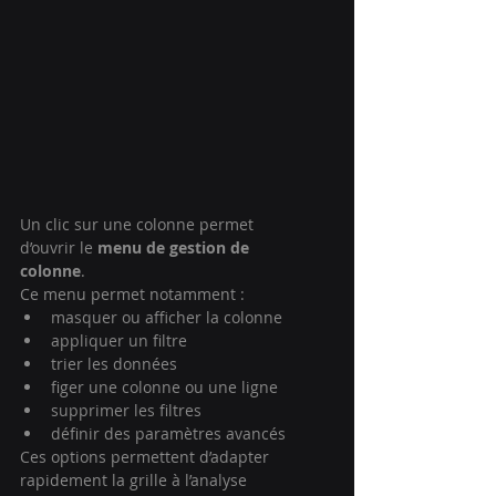
Un clic sur une colonne permet 
d’ouvrir le 
menu de gestion de 
colonne
.
Ce menu permet notamment :
masquer ou afficher la colonne
appliquer un filtre
trier les données
figer une colonne ou une ligne
supprimer les filtres
définir des paramètres avancés
Ces options permettent d’adapter 
rapidement la grille à l’analyse 