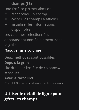
champs (F8)
Une fenêtre permet alors de :
rechercher un champ
cocher les champs à afficher
visualiser les informations 
disponibles
Les colonnes sélectionnées 
apparaissent immédiatement dans 
la grille.
Masquer une colonne
Deux méthodes sont possibles :
Depuis la grille
clic droit sur l’entête de colonne→ 
Masquer
Avec le raccourci
Ctrl + F8 sur la colonne sélectionnée
Utiliser le détail de ligne pour 
gérer les champs