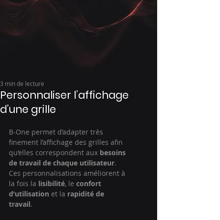
3 min de lecture
Personnaliser l’affichage
d’une grille
B-One permet d’adapter très 
finement l’affichage des grilles afin 
qu’elles correspondent aux 
besoins 
de travail de chaque utilisateur
. 
Ces personnalisations améliorent à 
la fois la 
lisibilité
, le 
confort 
d’utilisation
 et la 
rapidité de 
travail
.