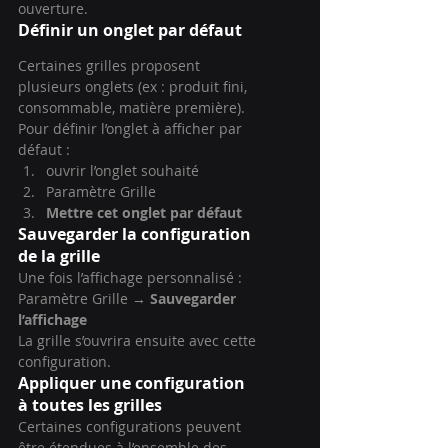
ouverture.
Définir un onglet par défaut
Certaines grilles proposent 
plusieurs onglets (ex : produit fini, 
consommable, matière première).
Pour définir l’onglet à afficher par 
défaut :
ouvrir l’onglet souhaité
Paramètre Grille
Mettre cet onglet par défaut
Sauvegarder la configuration 
de la grille
Une fois l’affichage personnalisé :
Paramètre Grille → 
Sauvegarder 
l’affichage
La grille s’ouvrira ensuite avec cette 
configuration.
Appliquer une configuration 
à toutes les grilles
Certaines configurations peuvent 
être étendues à l’ensemble des 