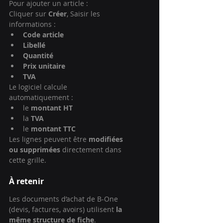
Pour ajouter un article :
Cliquer sur 
Créer
, Saisir les 
informations :
Code article
Libellé
Quantité
Prix unitaire
TVA
Le logiciel calcule 
automatiquement :
le 
montant HT
la 
TVA
le 
montant TTC
Les lignes peuvent être 
modifiées 
ou supprimées
 directement dans 
cette grille.
À retenir
Les documents d’achat de B-One 
(devis, factures, avoirs) utilisent 
la 
même structure de fiche
.