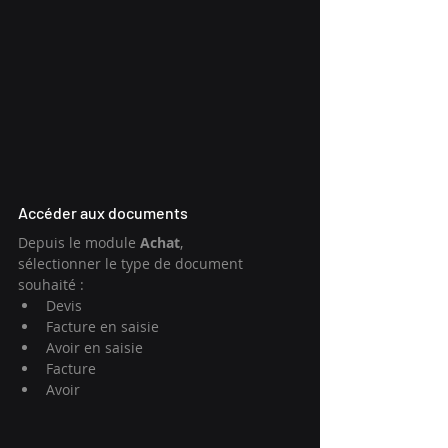
Accéder aux documents
Depuis le module 
Achat
, 
sélectionner le type de document 
souhaité :
Devis
Facture en saisie
Avoir en saisie
Facture
Avoir