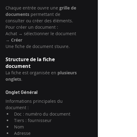
Chaque entrée ouvre une 
grille de 
documents
 permettant de 
consulter ou créer des éléments.
Pour créer un document :
Achat → sélectionner le document 
→ 
Créer
Une fiche de document s’ouvre.
Structure de la fiche 
document
La fiche est organisée en 
plusieurs 
onglets
.
Onglet Général
Informations principales du 
document :
Doc : numéro du document
Tiers : fournisseur
Nom
Adresse