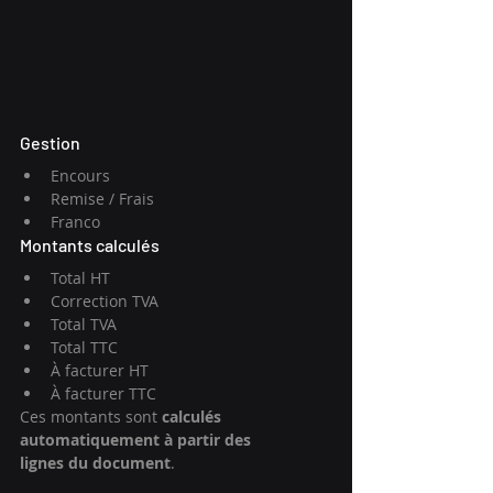
Gestion
Encours
Remise / Frais
Franco
Montants calculés
Total HT
Correction TVA
Total TVA
Total TTC
À facturer HT
À facturer TTC
Ces montants sont 
calculés 
automatiquement à partir des 
lignes du document
.