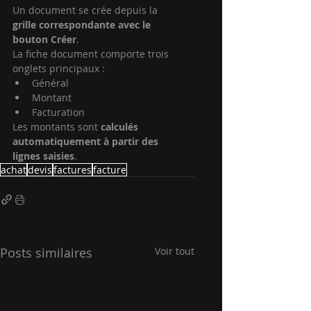
Un document se crée depuis la 
grille correspondante avec le 
bouton Créer
.
La fiche document comporte trois 
onglets principaux :
Général
Montant
Facturation
Les montants sont 
calculés 
automatiquement à partir des 
lignes saisies
.
achat
devis
factures
facture
Posts similaires
Voir tout