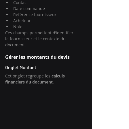
Contact
Date commande
Référence fournisseur
Acheteur
Note
Ces champs permettent d’identifier 
le fournisseur et le contexte du 
document.
Gérer les montants du devis
Onglet Montant
Cet onglet regroupe les 
calculs 
financiers du document
.