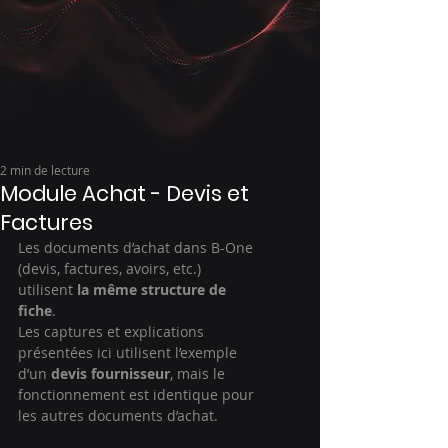
2 min de lecture
Module Achat - Devis et
Factures
Les documents d’achat dans B-One 
(devis, factures, avoirs, etc.) 
utilisent 
la même structure de 
fiche
.
Les captures et explications 
présentées ici utilisent l’exemple 
d’un 
devis fournisseur
, mais le 
fonctionnement est identique pour 
les autres documents d’achat.